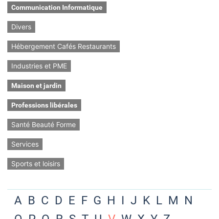
Communication Informatique
Divers
Hébergement Cafés Restaurants
Industries et PME
Maison et jardin
Professions libérales
Santé Beauté Forme
Services
Sports et loisirs
A
B
C
D
E
F
G
H
I
J
K
L
M
N