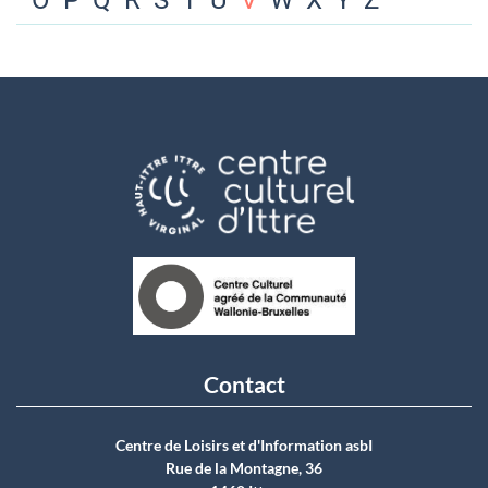
O
P
Q
R
S
T
U
V
W
X
Y
Z
Contact
Centre de Loisirs et d'Information asbI
Rue de la Montagne, 36