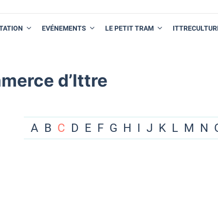
TATION
EVÉNEMENTS
LE PETIT TRAM
ITTRECULTUR
merce d’Ittre
A
B
C
D
E
F
G
H
I
J
K
L
M
N