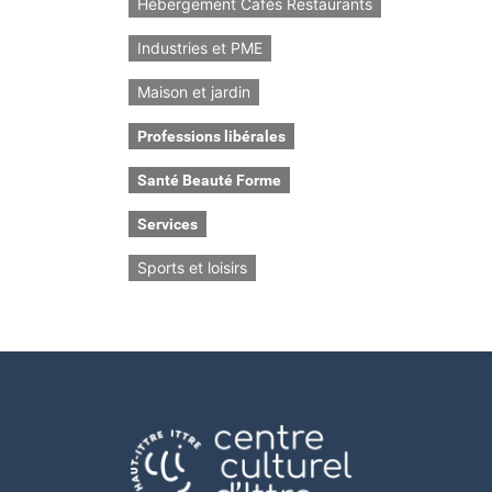
Hébergement Cafés Restaurants
Industries et PME
Maison et jardin
Professions libérales
Santé Beauté Forme
Services
Sports et loisirs