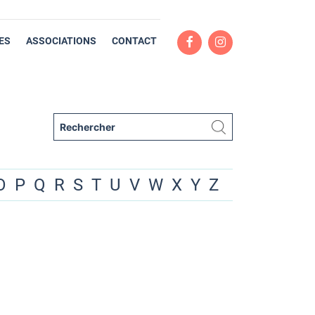
ES
ASSOCIATIONS
CONTACT
O
P
Q
R
S
T
U
V
W
X
Y
Z