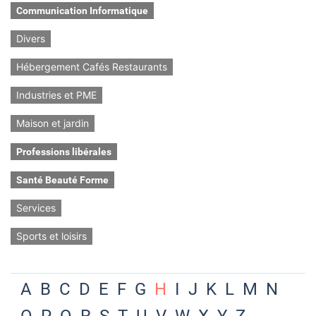
Communication Informatique
Divers
Hébergement Cafés Restaurants
Industries et PME
Maison et jardin
Professions libérales
Santé Beauté Forme
Services
Sports et loisirs
A
B
C
D
E
F
G
H
I
J
K
L
M
N