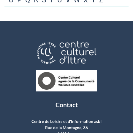
O
P
Q
R
S
T
U
V
W
X
Y
Z
Contact
Centre de Loisirs et d'Information asbI
Rue de la Montagne, 36