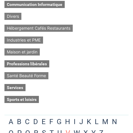
Communication Informatique
Divers
Hébergement Cafés Restaurants
Industries et PME
Maison et jardin
Professions libérales
Santé Beauté Forme
Services
Sports et loisirs
A
B
C
D
E
F
G
H
I
J
K
L
M
N