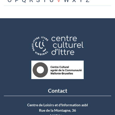
O
P
Q
R
S
T
U
V
W
X
Y
Z
Contact
Centre de Loisirs et d'Information asbI
Rue de la Montagne, 36