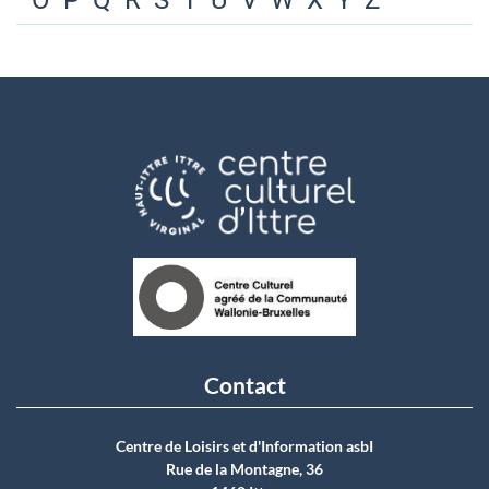
O
P
Q
R
S
T
U
V
W
X
Y
Z
Contact
Centre de Loisirs et d'Information asbI
Rue de la Montagne, 36