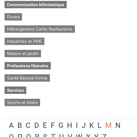
Communication Informatique
Divers
Hébergement Cafés Restaurants
Industries et PME
Maison et jardin
Professions libérales
Santé Beauté Forme
Services
Sports et loisirs
A
B
C
D
E
F
G
H
I
J
K
L
M
N