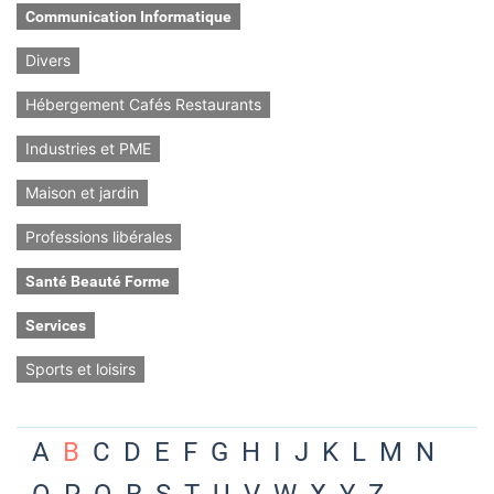
Communication Informatique
Divers
Hébergement Cafés Restaurants
Industries et PME
Maison et jardin
Professions libérales
Santé Beauté Forme
Services
Sports et loisirs
A
B
C
D
E
F
G
H
I
J
K
L
M
N