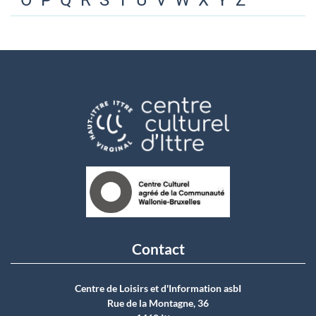
O
P
Q
R
S
T
U
V
W
X
Y
Z
Contact
Centre de Loisirs et d'Information asbI
Rue de la Montagne, 36