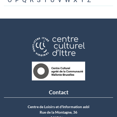
O
P
Q
R
S
T
U
V
W
X
Y
Z
Contact
Centre de Loisirs et d'Information asbI
Rue de la Montagne, 36