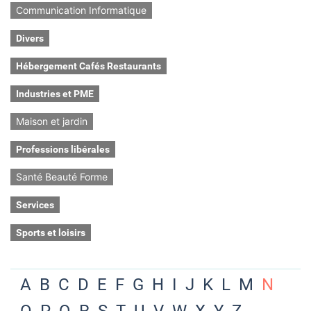
Communication Informatique
Divers
Hébergement Cafés Restaurants
Industries et PME
Maison et jardin
Professions libérales
Santé Beauté Forme
Services
Sports et loisirs
A
B
C
D
E
F
G
H
I
J
K
L
M
N