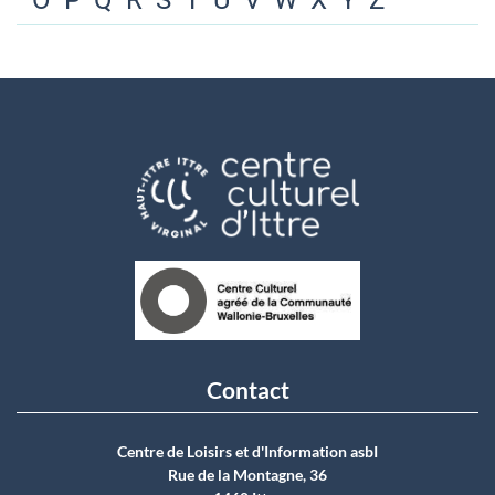
O
P
Q
R
S
T
U
V
W
X
Y
Z
Contact
Centre de Loisirs et d'Information asbI
Rue de la Montagne, 36