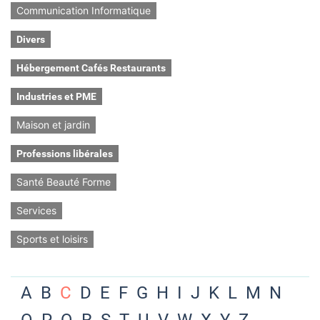
Communication Informatique
Divers
Hébergement Cafés Restaurants
Industries et PME
Maison et jardin
Professions libérales
Santé Beauté Forme
Services
Sports et loisirs
A
B
C
D
E
F
G
H
I
J
K
L
M
N