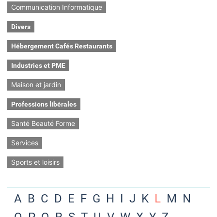
Communication Informatique
Divers
Hébergement Cafés Restaurants
Industries et PME
Maison et jardin
Professions libérales
Santé Beauté Forme
Services
Sports et loisirs
A
B
C
D
E
F
G
H
I
J
K
L
M
N