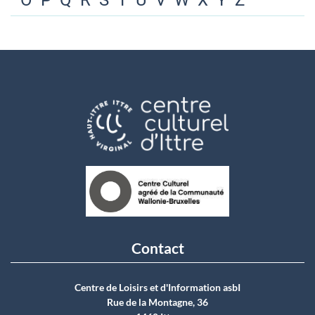
O
P
Q
R
S
T
U
V
W
X
Y
Z
Contact
Centre de Loisirs et d'Information asbI
Rue de la Montagne, 36