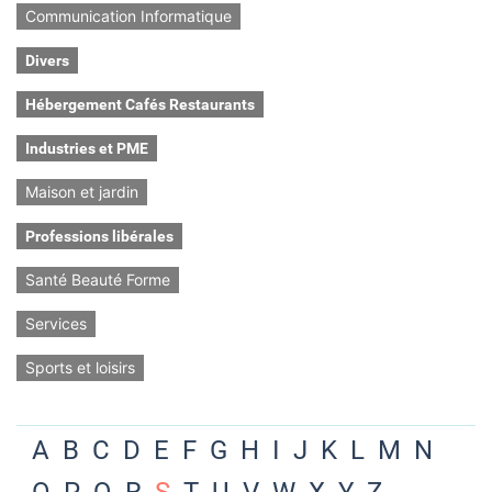
Communication Informatique
Divers
Hébergement Cafés Restaurants
Industries et PME
Maison et jardin
Professions libérales
Santé Beauté Forme
Services
Sports et loisirs
A
B
C
D
E
F
G
H
I
J
K
L
M
N