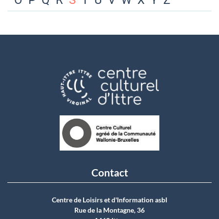
O
P
Q
R
S
T
U
V
W
X
Y
Z
Contact
Centre de Loisirs et d'Information asbI
Rue de la Montagne, 36