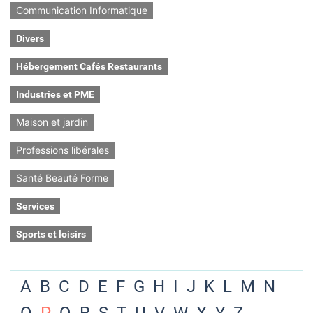
Communication Informatique
Divers
Hébergement Cafés Restaurants
Industries et PME
Maison et jardin
Professions libérales
Santé Beauté Forme
Services
Sports et loisirs
A
B
C
D
E
F
G
H
I
J
K
L
M
N