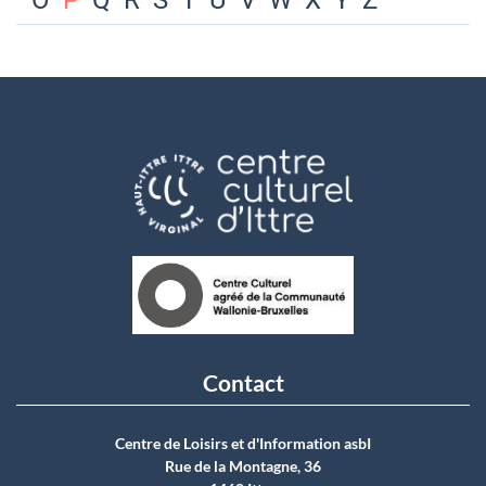
O
P
Q
R
S
T
U
V
W
X
Y
Z
Contact
Centre de Loisirs et d'Information asbI
Rue de la Montagne, 36