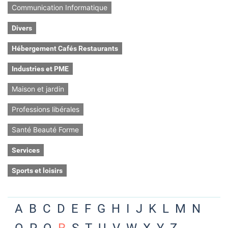
Communication Informatique
Divers
Hébergement Cafés Restaurants
Industries et PME
Maison et jardin
Professions libérales
Santé Beauté Forme
Services
Sports et loisirs
A
B
C
D
E
F
G
H
I
J
K
L
M
N