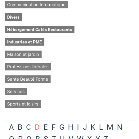
Communication Informatique
Divers
Hébergement Cafés Restaurants
Industries et PME
Maison et jardin
Professions libérales
Santé Beauté Forme
Services
Sports et loisirs
A
B
C
D
E
F
G
H
I
J
K
L
M
N