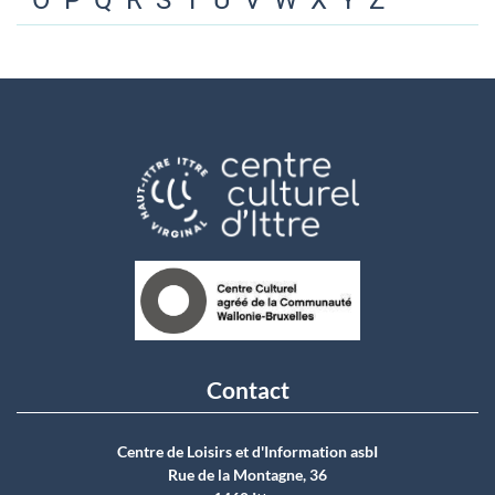
O
P
Q
R
S
T
U
V
W
X
Y
Z
Contact
Centre de Loisirs et d'Information asbI
Rue de la Montagne, 36