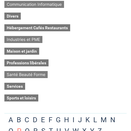
Communication Informatique
Divers
Hébergement Cafés Restaurants
Industries et PME
Maison et jardin
Professions libérales
Santé Beauté Forme
Services
Sports et loisirs
A
B
C
D
E
F
G
H
I
J
K
L
M
N