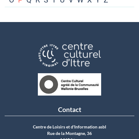
O
P
Q
R
S
T
U
V
W
X
Y
Z
Contact
Centre de Loisirs et d'Information asbI
Rue de la Montagne, 36