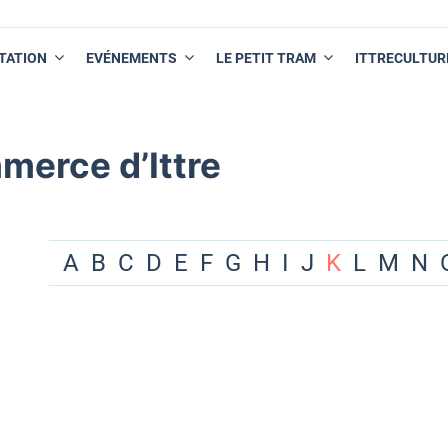
TATION
EVÉNEMENTS
LE PETIT TRAM
ITTRECULTUR
merce d’Ittre
A
B
C
D
E
F
G
H
I
J
K
L
M
N