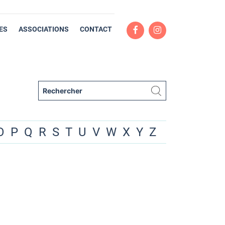
ES
ASSOCIATIONS
CONTACT
O
P
Q
R
S
T
U
V
W
X
Y
Z