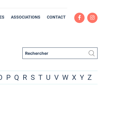
ES
ASSOCIATIONS
CONTACT
O
P
Q
R
S
T
U
V
W
X
Y
Z