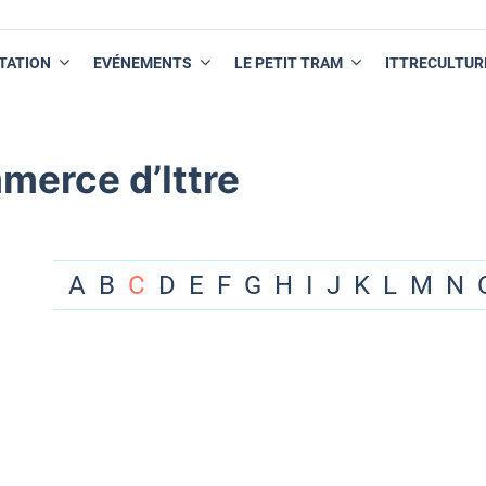
TATION
EVÉNEMENTS
LE PETIT TRAM
ITTRECULTUR
merce d’Ittre
A
B
C
D
E
F
G
H
I
J
K
L
M
N