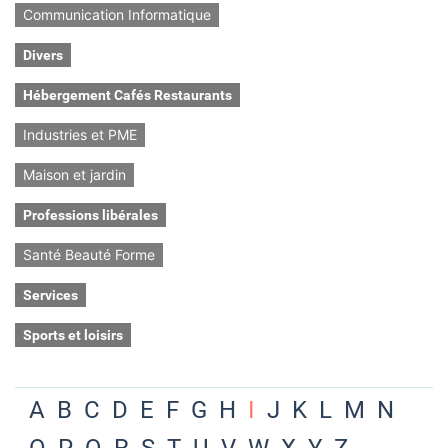
Communication Informatique
Divers
Hébergement Cafés Restaurants
Industries et PME
Maison et jardin
Professions libérales
Santé Beauté Forme
Services
Sports et loisirs
A
B
C
D
E
F
G
H
I
J
K
L
M
N