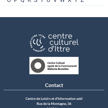
O
P
Q
R
S
T
U
V
W
X
Y
Z
Contact
Centre de Loisirs et d'Information asbI
Rue de la Montagne, 36