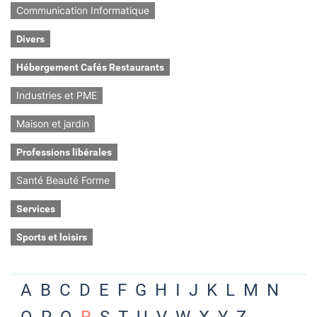
Communication Informatique
Divers
Hébergement Cafés Restaurants
Industries et PME
Maison et jardin
Professions libérales
Santé Beauté Forme
Services
Sports et loisirs
A
B
C
D
E
F
G
H
I
J
K
L
M
N