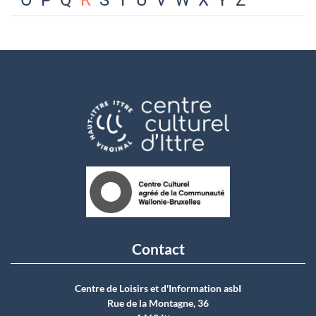
O
P
Q
R
S
T
U
V
W
X
Y
Z
Contact
Centre de Loisirs et d'Information asbI
Rue de la Montagne, 36