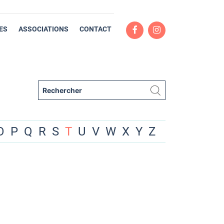
ES
ASSOCIATIONS
CONTACT
O
P
Q
R
S
T
U
V
W
X
Y
Z