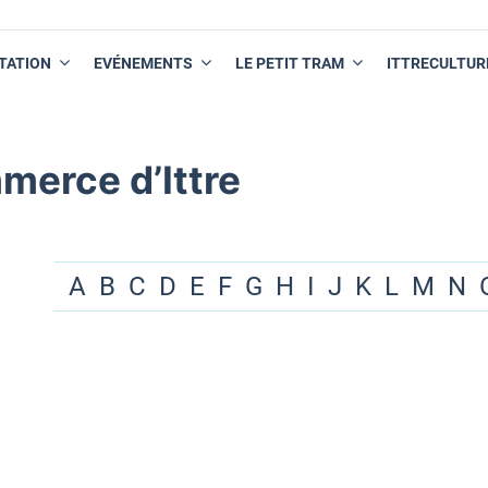
TATION
EVÉNEMENTS
LE PETIT TRAM
ITTRECULTUR
merce d’Ittre
A
B
C
D
E
F
G
H
I
J
K
L
M
N