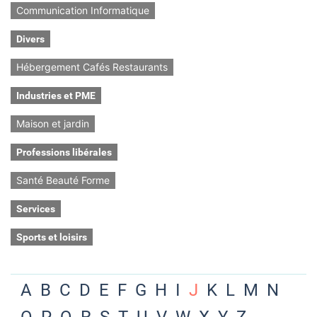
Communication Informatique
Divers
Hébergement Cafés Restaurants
Industries et PME
Maison et jardin
Professions libérales
Santé Beauté Forme
Services
Sports et loisirs
A
B
C
D
E
F
G
H
I
J
K
L
M
N