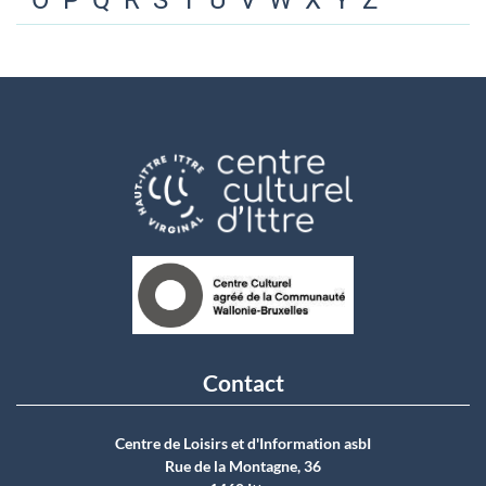
O
P
Q
R
S
T
U
V
W
X
Y
Z
Contact
Centre de Loisirs et d'Information asbI
Rue de la Montagne, 36