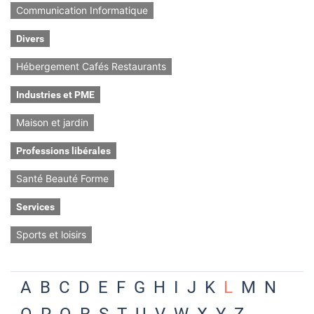
Communication Informatique
Divers
Hébergement Cafés Restaurants
Industries et PME
Maison et jardin
Professions libérales
Santé Beauté Forme
Services
Sports et loisirs
A
B
C
D
E
F
G
H
I
J
K
L
M
N