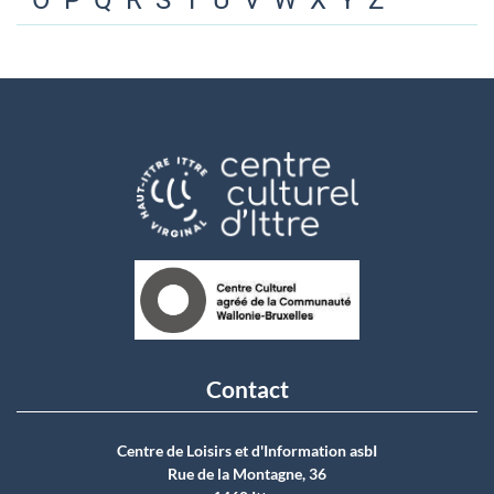
O
P
Q
R
S
T
U
V
W
X
Y
Z
Contact
Centre de Loisirs et d'Information asbI
Rue de la Montagne, 36