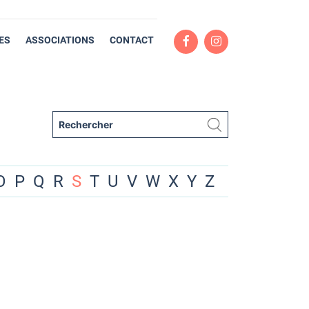
ES
ASSOCIATIONS
CONTACT
O
P
Q
R
S
T
U
V
W
X
Y
Z