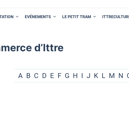
TATION
EVÉNEMENTS
LE PETIT TRAM
ITTRECULTUR
merce d’Ittre
A
B
C
D
E
F
G
H
I
J
K
L
M
N