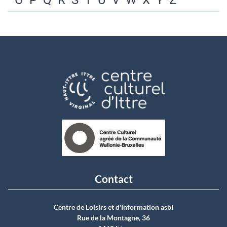
O
P
Q
R
S
T
U
V
W
X
Y
Z
Contact
Centre de Loisirs et d'Information asbI
Rue de la Montagne, 36