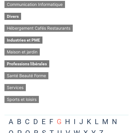
Communication Informatique
Divers
Hébergement Cafés Restaurants
Industries et PME
Maison et jardin
Professions libérales
Santé Beauté Forme
Services
Sports et loisirs
A
B
C
D
E
F
G
H
I
J
K
L
M
N