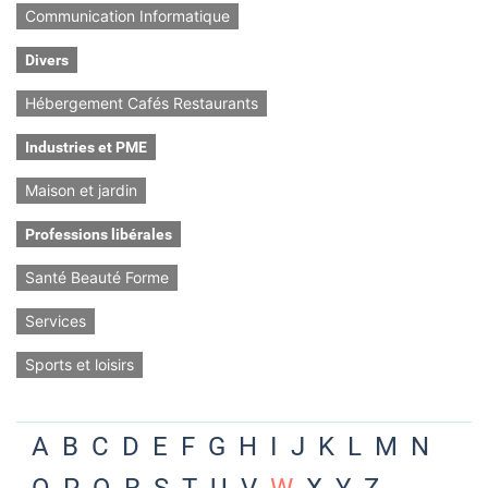
Communication Informatique
Divers
Hébergement Cafés Restaurants
Industries et PME
Maison et jardin
Professions libérales
Santé Beauté Forme
Services
Sports et loisirs
A
B
C
D
E
F
G
H
I
J
K
L
M
N