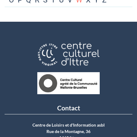
O
P
Q
R
S
T
U
V
W
X
Y
Z
Contact
Centre de Loisirs et d'Information asbI
Rue de la Montagne, 36