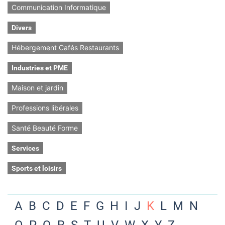
Communication Informatique
Divers
Hébergement Cafés Restaurants
Industries et PME
Maison et jardin
Professions libérales
Santé Beauté Forme
Services
Sports et loisirs
A
B
C
D
E
F
G
H
I
J
K
L
M
N