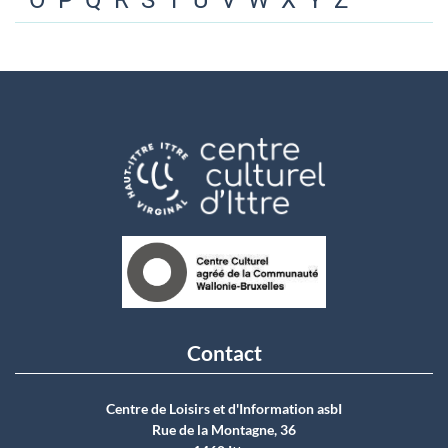
O
P
Q
R
S
T
U
V
W
X
Y
Z
Contact
Centre de Loisirs et d'Information asbI
Rue de la Montagne, 36