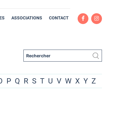
ES
ASSOCIATIONS
CONTACT
O
P
Q
R
S
T
U
V
W
X
Y
Z