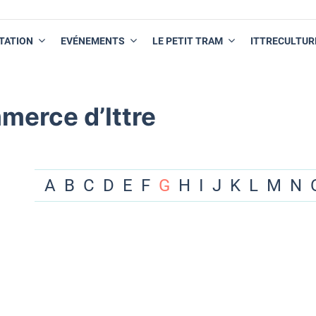
TATION
EVÉNEMENTS
LE PETIT TRAM
ITTRECULTUR
merce d’Ittre
A
B
C
D
E
F
G
H
I
J
K
L
M
N