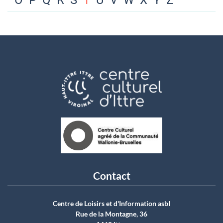
O
P
Q
R
S
T
U
V
W
X
Y
Z
Contact
Centre de Loisirs et d'Information asbI
Rue de la Montagne, 36