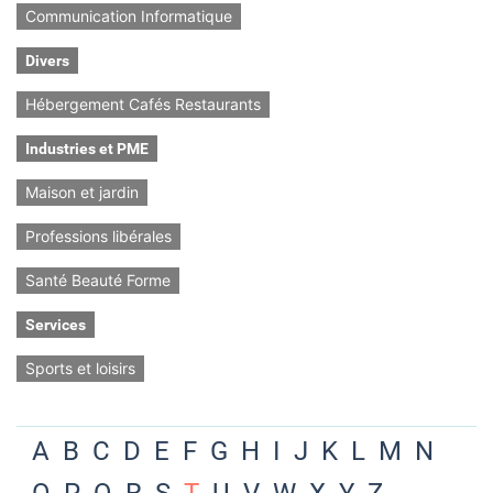
Communication Informatique
Divers
Hébergement Cafés Restaurants
Industries et PME
Maison et jardin
Professions libérales
Santé Beauté Forme
Services
Sports et loisirs
A
B
C
D
E
F
G
H
I
J
K
L
M
N