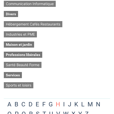
Communication Informatique
Divers
Hébergement Cafés Restaurants
Industries et PME
Maison et jardin
Professions libérales
Santé Beauté Forme
Services
Sports et loisirs
A
B
C
D
E
F
G
H
I
J
K
L
M
N