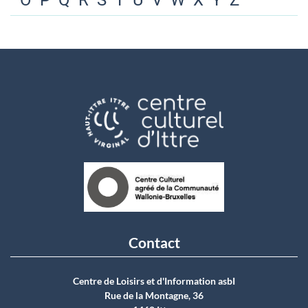
O
P
Q
R
S
T
U
V
W
X
Y
Z
Contact
Centre de Loisirs et d'Information asbI
Rue de la Montagne, 36