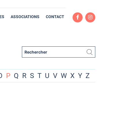
ES
ASSOCIATIONS
CONTACT
O
P
Q
R
S
T
U
V
W
X
Y
Z