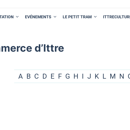
TATION
EVÉNEMENTS
LE PETIT TRAM
ITTRECULTUR
merce d’Ittre
A
B
C
D
E
F
G
H
I
J
K
L
M
N