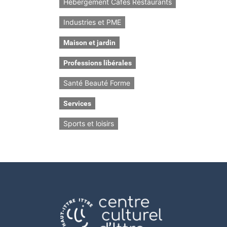
Hébergement Cafés Restaurants
Industries et PME
Maison et jardin
Professions libérales
Santé Beauté Forme
Services
Sports et loisirs