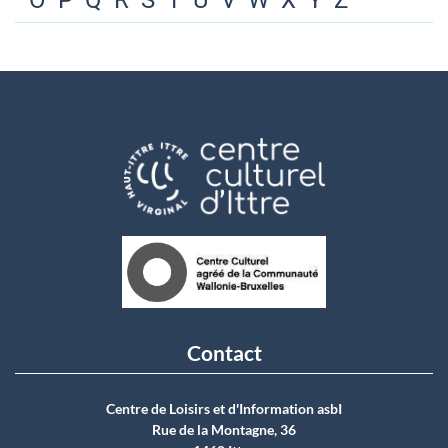
O
P
Q
R
S
T
U
V
W
X
Y
Z
Contact
Centre de Loisirs et d'Information asbI
Rue de la Montagne, 36