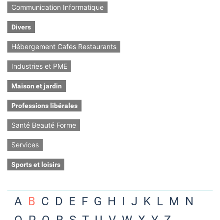
Communication Informatique
Divers
Hébergement Cafés Restaurants
Industries et PME
Maison et jardin
Professions libérales
Santé Beauté Forme
Services
Sports et loisirs
A
B
C
D
E
F
G
H
I
J
K
L
M
N