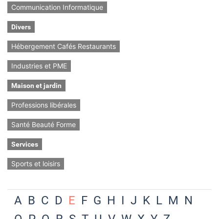
Communication Informatique
Divers
Hébergement Cafés Restaurants
Industries et PME
Maison et jardin
Professions libérales
Santé Beauté Forme
Services
Sports et loisirs
A
B
C
D
E
F
G
H
I
J
K
L
M
N