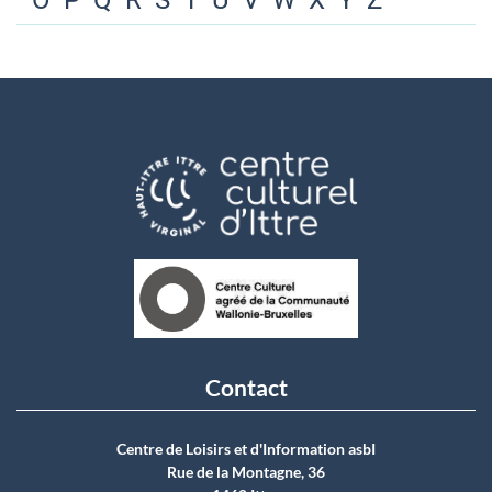
O
P
Q
R
S
T
U
V
W
X
Y
Z
Contact
Centre de Loisirs et d'Information asbI
Rue de la Montagne, 36