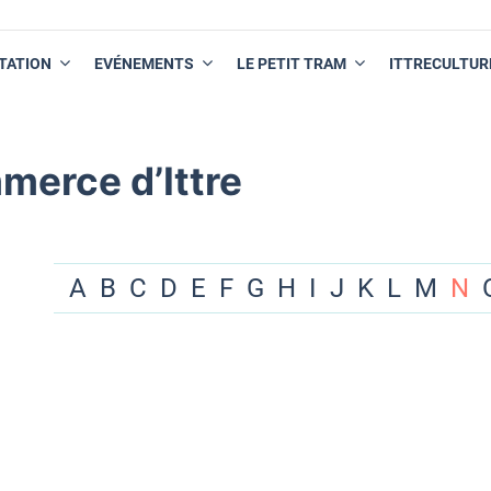
TATION
EVÉNEMENTS
LE PETIT TRAM
ITTRECULTUR
merce d’Ittre
A
B
C
D
E
F
G
H
I
J
K
L
M
N