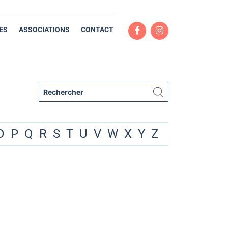
ES
ASSOCIATIONS
CONTACT
O
P
Q
R
S
T
U
V
W
X
Y
Z