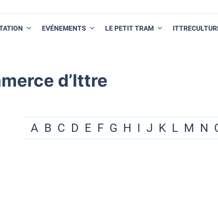
TATION
EVÉNEMENTS
LE PETIT TRAM
ITTRECULTUR
merce d’Ittre
A
B
C
D
E
F
G
H
I
J
K
L
M
N