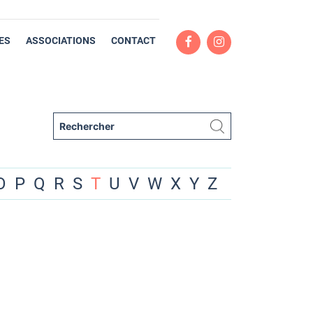
ES
ASSOCIATIONS
CONTACT
O
P
Q
R
S
T
U
V
W
X
Y
Z