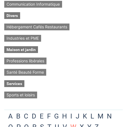
Communication Informatique
Divers
Hébergement Cafés Restaurants
Industries et PME
Maison et jardin
Professions libérales
Santé Beauté Forme
Services
Sports et loisirs
A
B
C
D
E
F
G
H
I
J
K
L
M
N