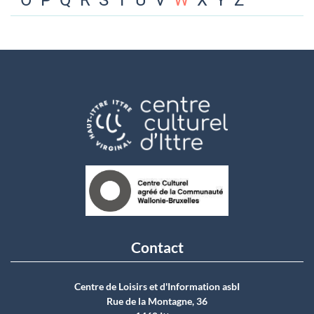
O
P
Q
R
S
T
U
V
W
X
Y
Z
Contact
Centre de Loisirs et d'Information asbI
Rue de la Montagne, 36