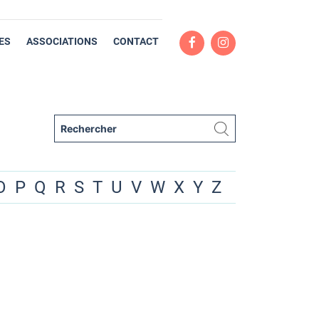
ES
ASSOCIATIONS
CONTACT
O
P
Q
R
S
T
U
V
W
X
Y
Z