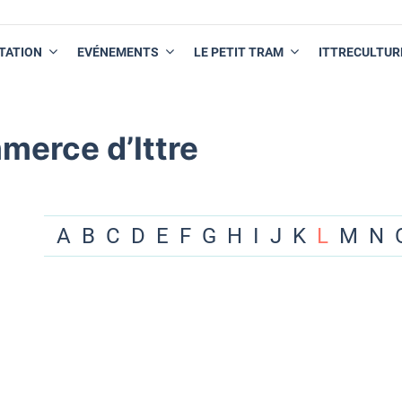
TATION
EVÉNEMENTS
LE PETIT TRAM
ITTRECULTUR
merce d’Ittre
A
B
C
D
E
F
G
H
I
J
K
L
M
N