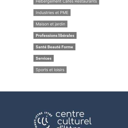
Hébergement Cafés Restaurants
Industries et PME
Maison et jardin
Professions libérales
Santé Beauté Forme
Services
Sports et loisirs