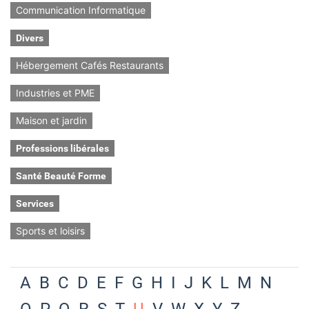
Communication Informatique
Divers
Hébergement Cafés Restaurants
Industries et PME
Maison et jardin
Professions libérales
Santé Beauté Forme
Services
Sports et loisirs
A
B
C
D
E
F
G
H
I
J
K
L
M
N