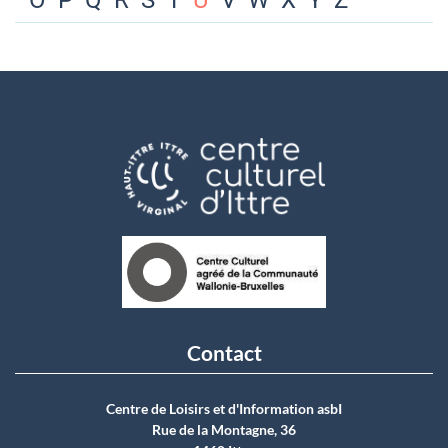
O
P
Q
R
S
T
U
V
W
X
Y
Z
Contact
Centre de Loisirs et d'Information asbI
Rue de la Montagne, 36