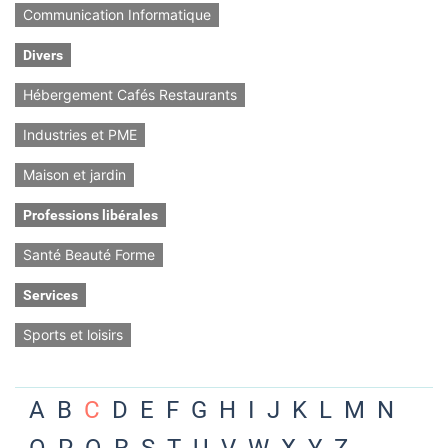
Communication Informatique
Divers
Hébergement Cafés Restaurants
Industries et PME
Maison et jardin
Professions libérales
Santé Beauté Forme
Services
Sports et loisirs
A
B
C
D
E
F
G
H
I
J
K
L
M
N