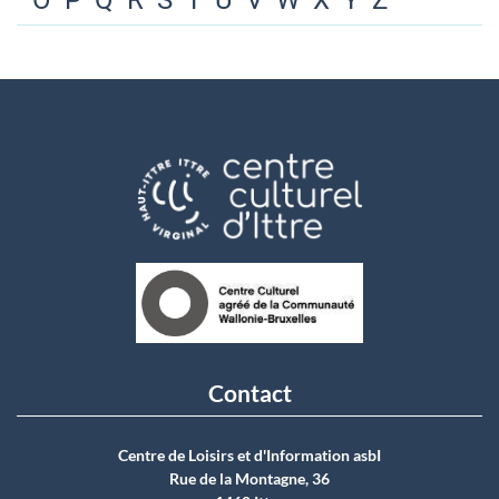
O
P
Q
R
S
T
U
V
W
X
Y
Z
Contact
Centre de Loisirs et d'Information asbI
Rue de la Montagne, 36