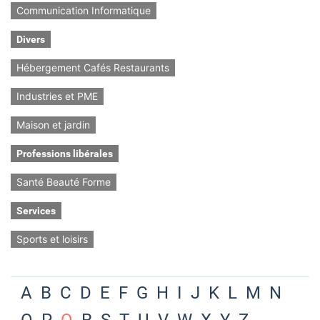
Communication Informatique
Divers
Hébergement Cafés Restaurants
Industries et PME
Maison et jardin
Professions libérales
Santé Beauté Forme
Services
Sports et loisirs
A
B
C
D
E
F
G
H
I
J
K
L
M
N