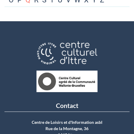
O
P
Q
R
S
T
U
V
W
X
Y
Z
Contact
Centre de Loisirs et d'Information asbI
Rue de la Montagne, 36