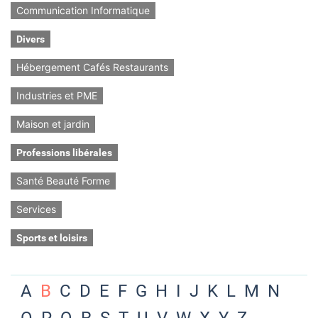
Communication Informatique
Divers
Hébergement Cafés Restaurants
Industries et PME
Maison et jardin
Professions libérales
Santé Beauté Forme
Services
Sports et loisirs
A
B
C
D
E
F
G
H
I
J
K
L
M
N