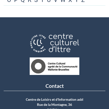
O
P
Q
R
S
T
U
V
W
X
Y
Z
Contact
Centre de Loisirs et d'Information asbI
Rue de la Montagne, 36