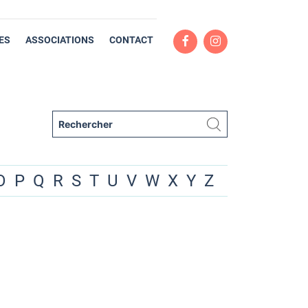
ES
ASSOCIATIONS
CONTACT
O
P
Q
R
S
T
U
V
W
X
Y
Z