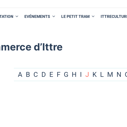
TATION
EVÉNEMENTS
LE PETIT TRAM
ITTRECULTUR
merce d’Ittre
A
B
C
D
E
F
G
H
I
J
K
L
M
N