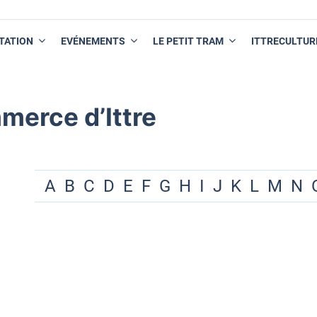
TATION
EVÉNEMENTS
LE PETIT TRAM
ITTRECULTUR
merce d’Ittre
A
B
C
D
E
F
G
H
I
J
K
L
M
N