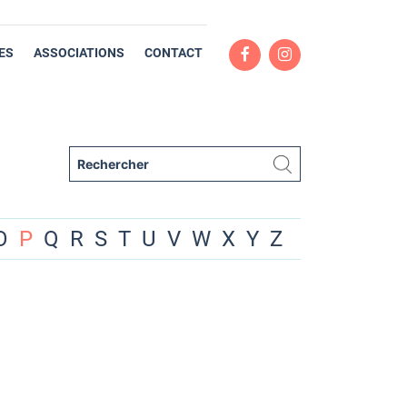
ES
ASSOCIATIONS
CONTACT
O
P
Q
R
S
T
U
V
W
X
Y
Z