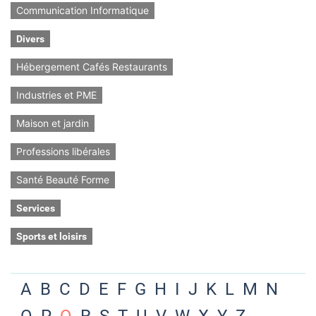
Communication Informatique
Divers
Hébergement Cafés Restaurants
Industries et PME
Maison et jardin
Professions libérales
Santé Beauté Forme
Services
Sports et loisirs
A
B
C
D
E
F
G
H
I
J
K
L
M
N