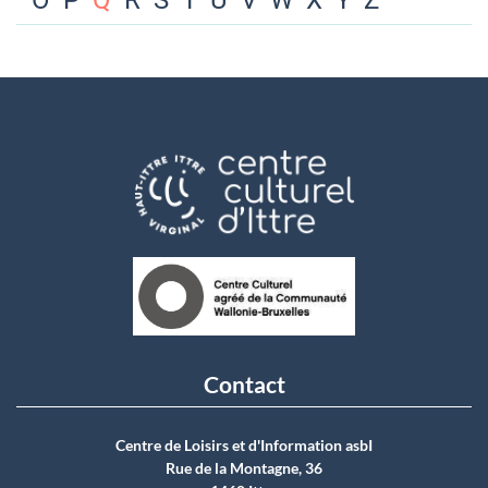
O
P
Q
R
S
T
U
V
W
X
Y
Z
Contact
Centre de Loisirs et d'Information asbI
Rue de la Montagne, 36