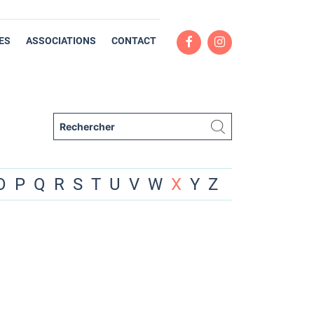
ES
ASSOCIATIONS
CONTACT
O
P
Q
R
S
T
U
V
W
X
Y
Z