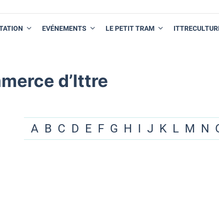
TATION
EVÉNEMENTS
LE PETIT TRAM
ITTRECULTUR
merce d’Ittre
A
B
C
D
E
F
G
H
I
J
K
L
M
N