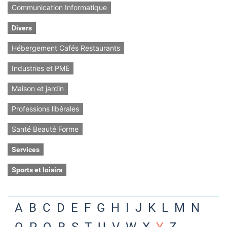
Communication Informatique
Divers
Hébergement Cafés Restaurants
Industries et PME
Maison et jardin
Professions libérales
Santé Beauté Forme
Services
Sports et loisirs
A
B
C
D
E
F
G
H
I
J
K
L
M
N