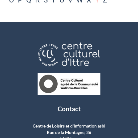
O
P
Q
R
S
T
U
V
W
X
Y
Z
Contact
Centre de Loisirs et d'Information asbI
Rue de la Montagne, 36