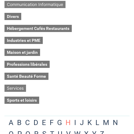
Communication Informatique
Divers
Hébergement Cafés Restaurants
Industries et PME
Maison et jardin
Professions libérales
Santé Beauté Forme
Services
Sports et loisirs
A
B
C
D
E
F
G
H
I
J
K
L
M
N