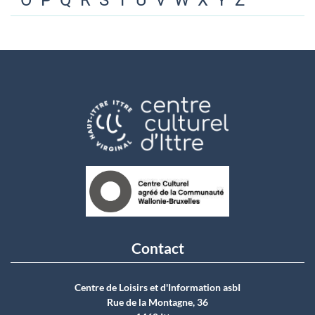
O
P
Q
R
S
T
U
V
W
X
Y
Z
Contact
Centre de Loisirs et d'Information asbI
Rue de la Montagne, 36