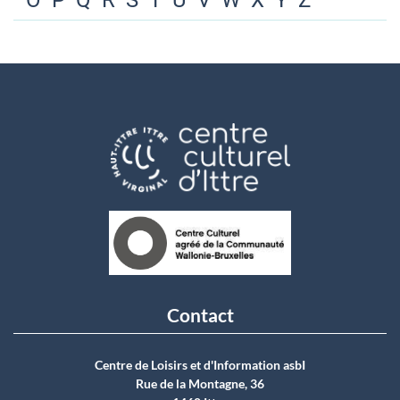
O
P
Q
R
S
T
U
V
W
X
Y
Z
Contact
Centre de Loisirs et d'Information asbI
Rue de la Montagne, 36