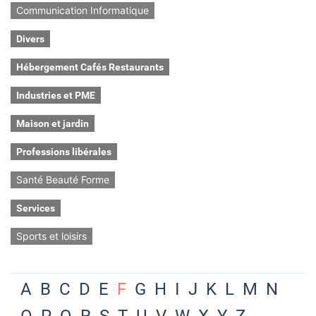
Communication Informatique
Divers
Hébergement Cafés Restaurants
Industries et PME
Maison et jardin
Professions libérales
Santé Beauté Forme
Services
Sports et loisirs
A
B
C
D
E
F
G
H
I
J
K
L
M
N