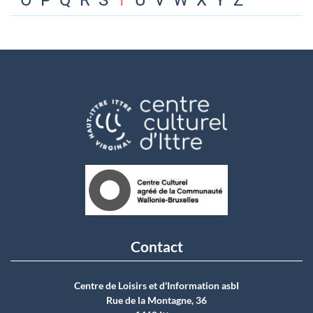
O
P
Q
R
S
T
U
V
W
X
Y
Z
Contact
Centre de Loisirs et d'Information asbI
Rue de la Montagne, 36