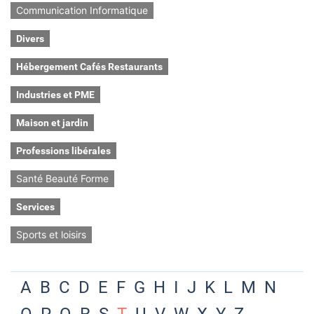
Communication Informatique
Divers
Hébergement Cafés Restaurants
Industries et PME
Maison et jardin
Professions libérales
Santé Beauté Forme
Services
Sports et loisirs
A
B
C
D
E
F
G
H
I
J
K
L
M
N