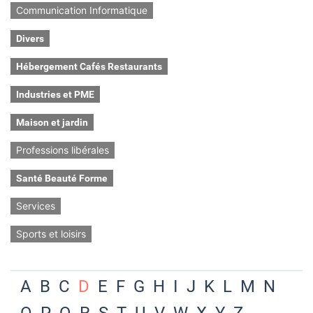
Communication Informatique
Divers
Hébergement Cafés Restaurants
Industries et PME
Maison et jardin
Professions libérales
Santé Beauté Forme
Services
Sports et loisirs
A
B
C
D
E
F
G
H
I
J
K
L
M
N