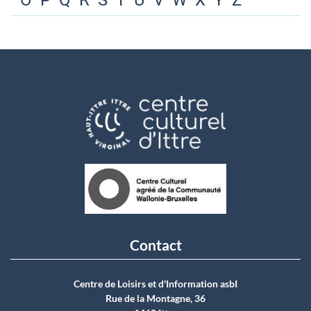
O
P
Q
R
S
T
U
V
W
X
Y
Z
Contact
Centre de Loisirs et d'Information asbI
Rue de la Montagne, 36