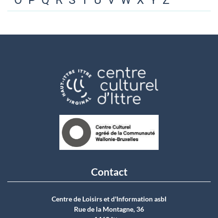
O
P
Q
R
S
T
U
V
W
X
Y
Z
Contact
Centre de Loisirs et d'Information asbI
Rue de la Montagne, 36