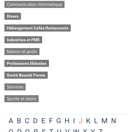
Communication Informatique
Divers
Hébergement Cafés Restaurants
Industries et PME
Maison et jardin
Professions libérales
Santé Beauté Forme
Services
Sports et loisirs
A
B
C
D
E
F
G
H
I
J
K
L
M
N