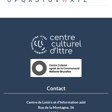
O
P
Q
R
S
T
U
V
W
X
Y
Z
Contact
Centre de Loisirs et d'Information asbI
Rue de la Montagne, 36