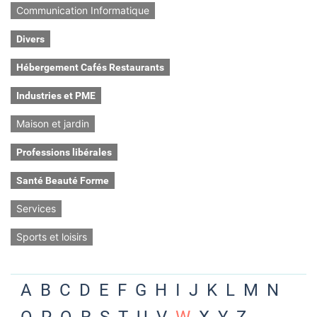
Communication Informatique
Divers
Hébergement Cafés Restaurants
Industries et PME
Maison et jardin
Professions libérales
Santé Beauté Forme
Services
Sports et loisirs
A
B
C
D
E
F
G
H
I
J
K
L
M
N